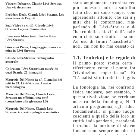
stata ampiamente ricordata re
Vincent Debaene, Claude Lévi-Strauss.
Une vie decentrée
più modesto e mira a sottoline
fatto che, mi sono sempre cons
Frédéric Keck, Claude Lévi-Strauss. Les
apprendista attonito che sta a 
structures de l'esprit
miti che le contornano, rimo
Suzi Vieira (a c. di), Claude Lévi-
parlando di Lévi-Strauss e d
Strauss. Leçons d'humanités
“banco delle chiavi” dell’anali
Francesco Marsciani, Floch e il suo
enun-ciato soprattutto - ma non
Lévi-Strauss
Ad uso di futuri ‘maschietti’,
noti, cui non ho mai cessato di
Giovanni Piana, Linguaggio, musica e
mito in Lévi-Strauss
1.1. Trubekoj e le regole 
Claude Lévi-Strauss. Bibliografia
generale
Il primo posto spetta certo 
riferimento come al punto fo
Collezione Lévi-Strauss au musée du
quai Branly. 21 immagini
“rivoluzione copernicana”. 
“L’analisi strutturale in lingui
Maurizio Del Ninno (a c.), L'analisi dei
miti in Cl. Lévi-Strauss. Lessico
metodologico
La fonologia ha, nei confronti
fisica nucleare, per esempio, 
Maurizio Del Ninno, Claude Lévi-
questa rivoluzione, se cerchiam
Strauss: un'officina, una città
(contributo alla giornata LS)
maestro della fonologia, N. 
articolo-programma, egli riduc
Maurizio Del Ninno, Claude Lévi-
fondamentali: in primo luogo 
Strauss: tra antropologia e semiotica
coscienti a quello della loro i
entità indi-pendenti, prendend
introduce la nozione di siste
fonemi sono sempre membri di 