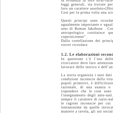
in evidenza la loro strut-tur
leggi generali, sia trovate pe
loro un carattere assoluto»[Ibi
Così per la prima volta una sci
Questi principi sono ricorda
ugualmente importante e ugualm
sens di Roman Jakobson . Come
antropologico costituisce q
copernicienne” .
Dalla costellazione dei princ
vorrei ricordare.
1.2. Le elaborazioni secon
In questione c’è l’uso delle
ricercatore deve fare attenzio
lavorare dello storico e dell’a
La storia organizza i suoi dati 
condizioni inconscie della vita
popoli primitivi, è difficilis
razionale, di una usanza o d
rispondere che le cose sono 
l'insegnamento degli ante-nat
sempre il carattere di razio-n
le ragioni inconscie per cui
lontanissime da quelle invoca
maniere a tavola, gli usi social