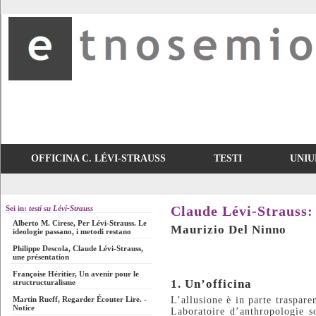
OFFICINA C. LÉVI-STRAUSS
TESTI
UNIU
Sei in:
testi su Lévi-Strauss
Claude Lévi-Strauss: 
Alberto M. Cirese, Per Lévi-Strauss. Le
Maurizio Del Ninno
ideologie passano, i metodi restano
Philippe Descola, Claude Lévi-Strauss,
une présentation
Françoise Héritier, Un avenir pour le
1. Un’officina
structructuralisme
Martin Rueff, Regarder Écouter Lire. -
L’allusione è in parte traspare
Notice
Laboratoire d’anthropologie s