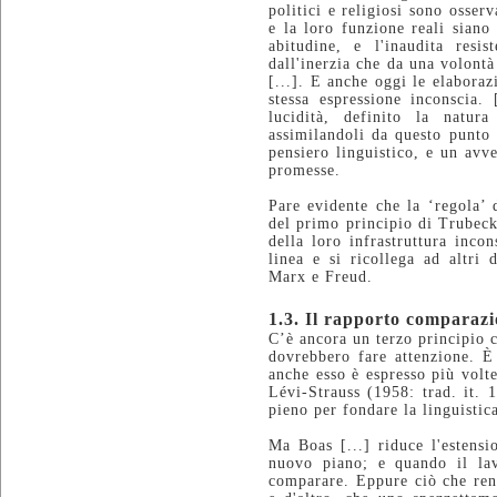
politici e religiosi sono osser
e la loro funzione reali sian
abitudine, e l'inaudita res
dall'inerzia che da una volontà
[...]. E anche oggi le elabora
stessa espressione inconscia.
lucidità, definito la natur
assimilandoli da questo punto 
pensiero linguistico, e un avv
promesse.
Pare evidente che la ‘regola’ 
del primo principio di Trubeck
della loro infrastruttura inco
linea e si ricollega ad altri
Marx e Freud.
1.3. Il rapporto comparazi
C’è ancora un terzo principio c
dovrebbero fare attenzione. È
anche esso è espresso più volte
Lévi-Strauss (1958: trad. it. 
pieno per fondare la linguistic
Ma Boas [...] riduce l'estensi
nuovo piano; e quando il lav
comparare. Eppure ciò che rend