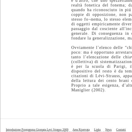
e d'altro, che uno spezzettame
realtà fonetica del fonema; da
quando ha riconosciuto in piú 
coppie di opposizione, non pa
stesso fo¬nema, lo stesso elem
di oggetti empiricamente diver
passaggio dal cosciente all'in
generale. Di conseguenza in 
fondare la generalizzazione, ma
Ovviamente l’elenco delle “chi
poco: ma è opportuno arrestarsi
tanto l’elencazione delle chi
(collettiva) di sistematizzazi
è per la scuola di Parigi, 
dispositivo del resto è da te
citazioni di Lévi-Strauss, app
della lettura dei cento brani 
Proprio a tale esigenza, d’a
Maniglier (2002).
Introduzione Programma Giornata Levi Strauss 2009
Area Riservata
Links
News
Contatti